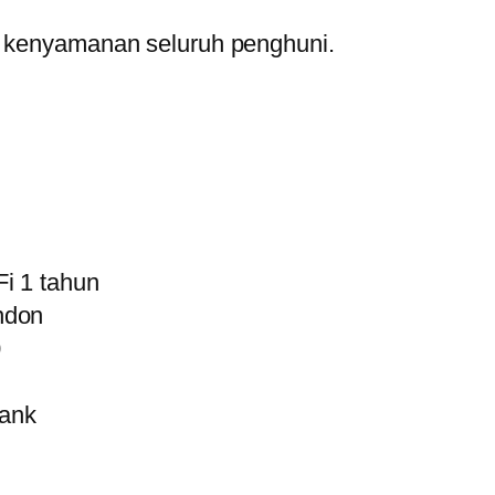
 kenyamanan seluruh penghuni.
i 1 tahun
ndon
0
tank