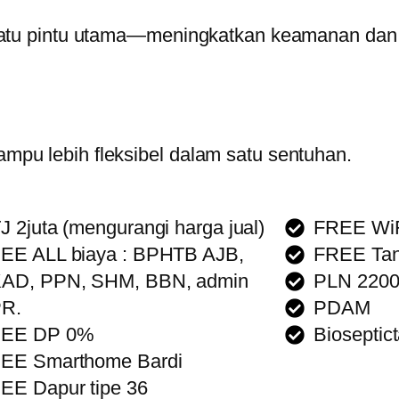
 satu pintu utama—meningkatkan keamanan dan
pu lebih fleksibel dalam satu sentuhan.
J 2juta (mengurangi harga jual)
FREE WiF
EE ALL biaya : BPHTB AJB,
FREE Ta
AD, PPN, SHM, BBN, admin
PLN 220
R.
PDAM
EE DP 0%
Bioseptic
EE Smarthome Bardi
EE Dapur tipe 36